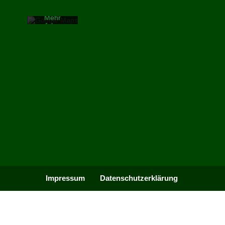
von
Google.
Mehr
erfahren
Karte
laden
Google
Maps immer
entsperren
Impressum
Datenschutzerklärung