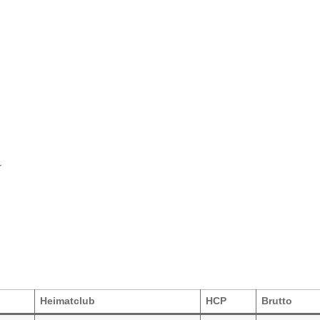
r
Heimatclub
HCP
Brutto