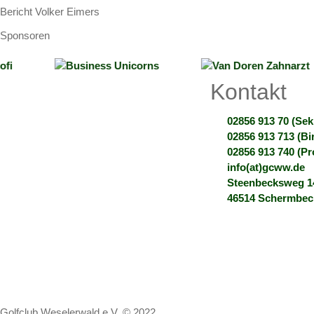
Bericht Volker Eimers
Sponsoren
Kontakt
02856 913 70 (Sekr
02856 913 713 (Bir
02856 913 740 (P
info(at)gcww.de
Steenbecksweg 1
46514 Schermbec
Golfclub Weselerwald e.V. © 2022