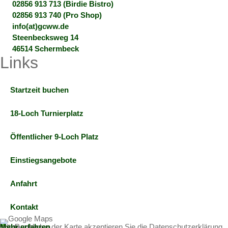
02856 913 713 (Birdie Bistro)
02856 913 740 (Pro Shop)
info(at)gcww.de
Steenbecksweg 14
46514 Schermbeck
Links
Startzeit buchen
18-Loch Turnierplatz
Öffentlicher 9-Loch Platz
Einstiegsangebote
Anfahrt
Kontakt
Mit dem Laden der Karte akzeptieren Sie die Datenschutzerklärung von Google.
Mehr erfahren