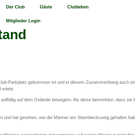
Der Club
Gäste
Clubleben
Mitglieder Login
tand
 Club-Parkplatz gekommen ist und in diesem Zusammenhang auch ei
 erlebt.
 auffällig auf dem Gelände bewegten. Als diese bemerkten, dass si
ren und hat gesehen, wie die Männer am Steenbecksweg gehalten hab
en Männer ausgestiegen und aggressiv auf seinen Wagen zugelaufen si