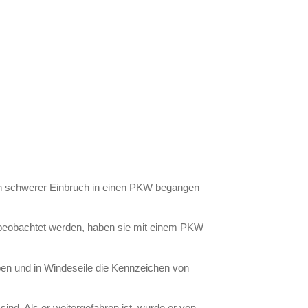
n schwerer Einbruch in einen PKW begangen
e beobachtet werden, haben sie mit einem PKW
en und in Windeseile die Kennzeichen von
nd. Als er weitergefahren ist, wurde er von