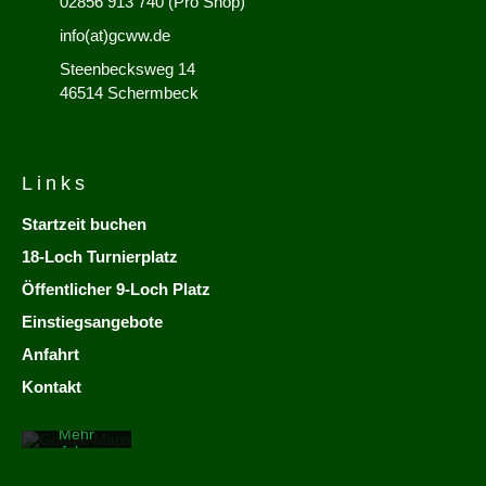
02856 913 740 (Pro Shop)
info(at)gcww.de
Steenbecksweg 14
46514 Schermbeck
Links
Startzeit buchen
18-Loch Turnierplatz
Öffentlicher 9-Loch Platz
Mit dem
Laden der
Einstiegsangebote
Karte
akzeptieren
Anfahrt
Sie die
Datenschutzerklärung
Kontakt
von
Google.
Mehr
erfahren